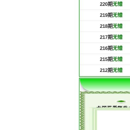
220期
无错
219期
无错
218期
无错
217期
无错
216期
无错
215期
无错
212期
无错