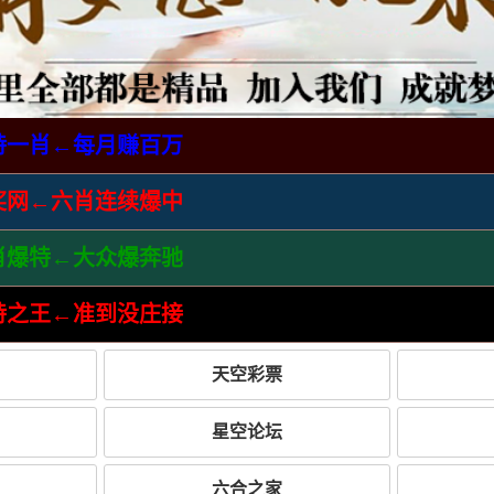
特一肖←每月赚百万
奖网←六肖连续爆中
肖爆特←大众爆奔驰
特之王←准到没庄接
天空彩票
星空论坛
六合之家