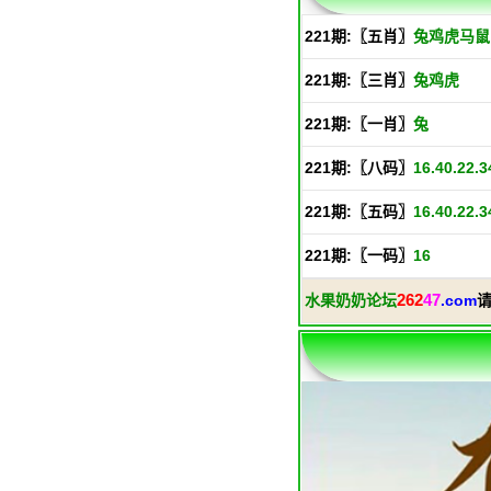
221期:〖五肖〗
兔鸡虎马鼠
221期:〖三肖〗
兔鸡虎
221期:〖一肖〗
兔
221期:〖八码〗
16.40.22.3
221期:〖五码〗
16.40.22.3
221期:〖一码〗
16
水果奶奶论坛
262
47
.com