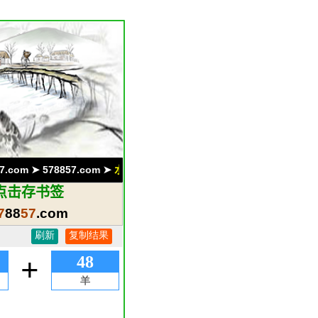
m ➤ 578857.com ➤
水果奶奶不会走失本站！中国移动网络限制导致网站
点击存书签
7
88
57
.com