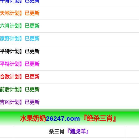
【平肖计划】已更新
【天地计划】已更新
【六肖计划】已更新
【家野计划】已更新
【平特计划】已更新
【平特计划】已更新
【合数计划】已更新
【前后计划】已更新
【吉凶计划】已更新
水果奶奶
26247.com
『绝杀三肖』
杀三肖
『猪虎羊』